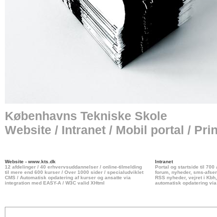
Københavns Tekniske Skole
Website / Intranet / Mobil portal / Prin
Website -
www.kts.dk
Intranet
12 afdelinger / 40 erhvervsuddannelser / online-tilmelding
Portal og startside til 70
til mere end 600 kurser / Over 1000 sider / specialudviklet
forum, nyheder, sms-afsen
CMS / Automatisk opdatering af kurser og ansatte via
RSS nyheder, vejret i Kbh,
integration med EASY-A / W3C valid XHtml
automatisk opdatering vi