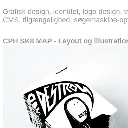
Grafisk design, identitet, logo-design, t
CMS, tilgængelighed, søgemaskine-opt
CPH SK8 MAP - Layout og illustratio