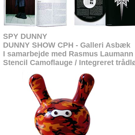
SPY DUNNY
DUNNY SHOW CPH - Galleri Asbæk
I samarbejde med Rasmus Laumann
Stencil Camoflauge / Integreret tråd